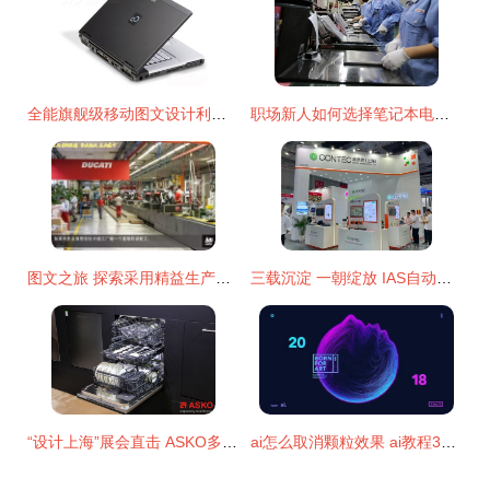
全能旗舰级移动图文设计利器 富士通E780深度评析
职场新人如何选择笔记本电脑 dynabook CS40L-H伴您走好职场第一步
图文之旅 探索采用精益生产模式的杜卡迪工厂
三载沉淀 一朝绽放 IAS自动化展的数智化之旅
“设计上海”展会直击 ASKO多款明星产品亮相，匠心品质与环保理念受追捧
ai怎么取消颗粒效果 ai教程3个超实用设计技巧教程