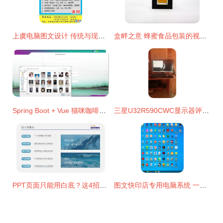
上虞电脑图文设计 传统与现代的数字融合之路
盒畔之意 蜂蜜食品包装的视觉诗篇
Spring Boot + Vue 猫咪咖啡馆管理系统 技术融合与界面设计的现代化探索
三星U32R590CWC显示器评测 32英寸4K曲面屏，图文设计的理想之选？
PPT页面只能用白底？这4招帮你设计得更惊艳！越早知道越好
图文快印店专用电脑系统 一键Ghost安装 全程系统定制 赋能高效图文设计